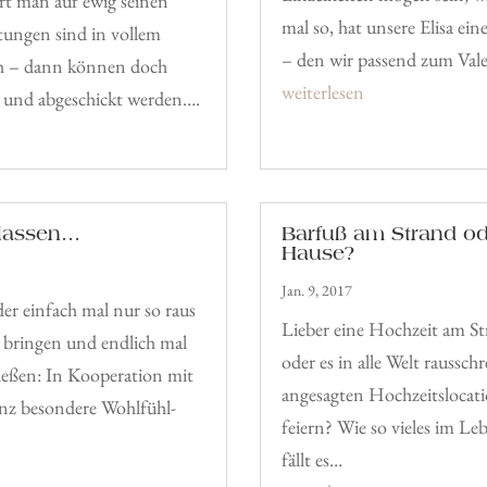
rt man auf ewig seinen
mal so, hat unsere Elisa ei
tungen sind in vollem
– den wir passend zum Val
uch – dann können doch
weiterlesen
t und abgeschickt werden….
 lassen…
Barfuß am Strand od
Hause?
Jan. 9, 2017
r einfach mal nur so raus
Lieber eine Hochzeit am St
 bringen und endlich mal
oder es in alle Welt raussch
enießen: In Kooperation mit
angesagten Hochzeitslocat
nz besondere Wohlfühl-
feiern? Wie so vieles im Le
fällt es…