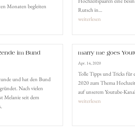
Hochzeitspaaren eine besin
tzten Monaten begleiten
Rutsch in…
weiterlesen
tzende im Bund
marry me goes Yout
Apr. 14, 2020
Tolle Tipps und Tricks für 
 Stunde und hat den Bund
2020 zum Thema Hochzeit 
egründet. Nach vielen
auf unserem Youtube-Kana
ist Melanie seit dem
weiterlesen
s.