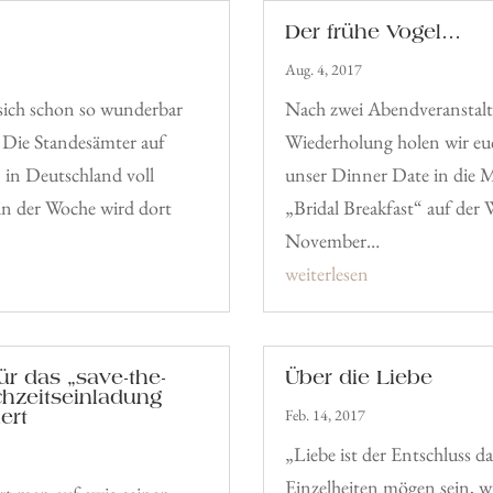
Der frühe Vogel…
Aug. 4, 2017
sich schon so wunderbar
Nach zwei Abendveranstalt
n. Die Standesämter auf
Wiederholung holen wir euc
n in Deutschland voll
unser Dinner Date in die M
in der Woche wird dort
„Bridal Breakfast“ auf der
November…
weiterlesen
für das „save-the-
Über die Liebe
chzeitseinladung
ert
Feb. 14, 2017
„Liebe ist der Entschluss d
Einzelheiten mögen sein, wi